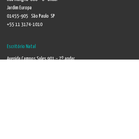
Jardim Europa
01455-905 São Paulo SP
+55 11 3174-1010
Escritório Natal
Avenida Campos Sales 901 – 7º andar
Condomínio Manhattan – Tirol
59020-300 Natal RN
+55 84 3221-0944
Política de Privacidade