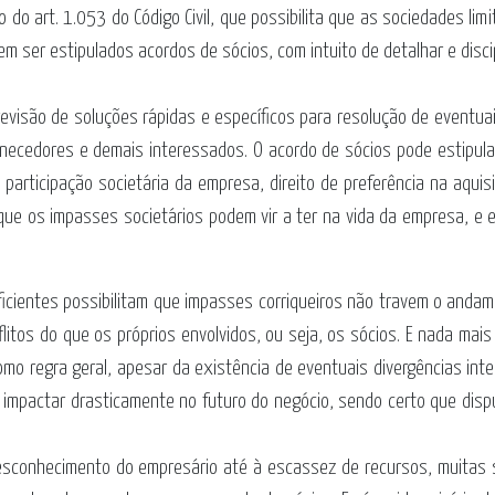
o do art. 1.053 do Código Civil, que possibilita que as sociedades li
 ser estipulados acordos de sócios, com intuito de detalhar e discip
revisão de soluções rápidas e específicos para resolução de eventuais
necedores e demais interessados. O acordo de sócios pode estipular 
e participação societária da empresa, direito de preferência na aqu
ue os impasses societários podem vir a ter na vida da empresa, e
ficientes possibilitam que impasses corriqueiros não travem o andame
itos do que os próprios envolvidos, ou seja, os sócios. E nada mais
omo regra geral, apesar da existência de eventuais divergências inte
ode impactar drasticamente no futuro do negócio, sendo certo que di
 desconhecimento do empresário até à escassez de recursos, muitas