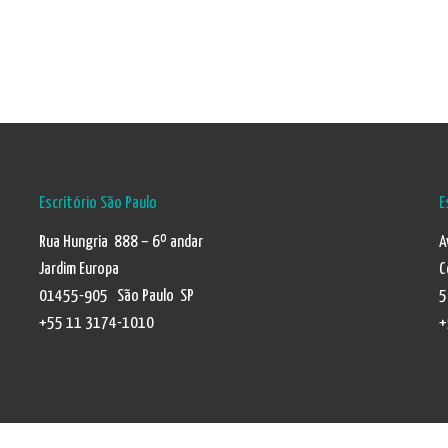
Escritório São Paulo
E
Rua Hungria 888 – 6º andar
A
Jardim Europa
C
01455-905 São Paulo SP
5
+55 11 3174-1010
+
Política de Privacidade