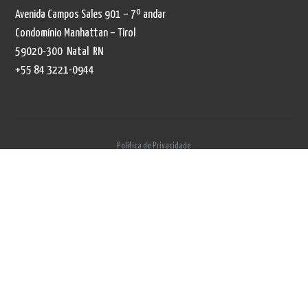
Avenida Campos Sales 901 – 7º andar
Condomínio Manhattan – Tirol
59020-300 Natal RN
+55 84 3221-0944
Política de Privacidade
Política de Privacidade
Este site utiliza cookies para realização de análises estatísticas acerca de sua
utilização. Não são coletados dados pessoais por meio de cookies.
Política de Privacidade
Aceito