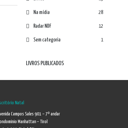
Na mídia
28
Radar NDF
12
Sem categoria
1
LIVROS PUBLICADOS
scritório Natal
venida Campos Sales 901 – 7º andar
ondomínio Manhattan – Tirol