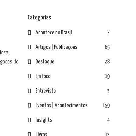
Categorias
Acontece no Brasil
7
Artigos | Publicações
65
leza.
ogados de
Destaque
28
Em foco
19
Entrevista
3
Eventos | Acontecimentos
159
Insights
4
Livros
13