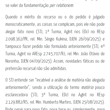
se valer da fundamentação
per relationem
.
Quando o mérito do recurso ou o do pedido é julgado
monocraticamente, as coisas se complicam, pois ele não pode
alegar fato novo (STJ, 1ª Turma, AgInt nos EDcl no REsp
2.098.362/PR, rel. Min. Sérgio Kukina, DJEN 26/09/2025) e
tampouco fazer pedido não formulado anteriormente (STJ, 4ª
Turma, AgInt no AREsp 2.745.707/RJ, rel. Min. João Otávio de
Noronha, DJEN 04/09/2025). Assim, novidades fáticas ou de
pretensão recursal não são admitidas.
O STJ entende ser “incabível a análise de matéria não alegada
anteriormente”, sendo a utilização do termo
matéria
pouco
esclarecedora (STJ, 3ª Turma, EDcl no AgInt no REsp
2.129.882/RS, rel. Min. Humberto Martins, DJEN 25/08/2025).
Pode servir para novo fato, nova tese ou, simplesmente, nova