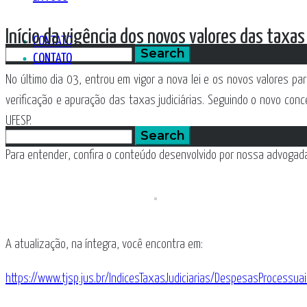
Início da vigência dos novos valores das taxas 
CONTATO
CONTATO
No último dia 03, entrou em vigor a nova lei e os novos valores pa
verificação e apuração das taxas judiciárias. Seguindo o novo c
UFESP.
Para entender, confira o conteúdo desenvolvido por nossa advogad
A atualização, na íntegra, você encontra em:
https://www.tjsp.jus.br/IndicesTaxasJudiciarias/DespesasProcessuai