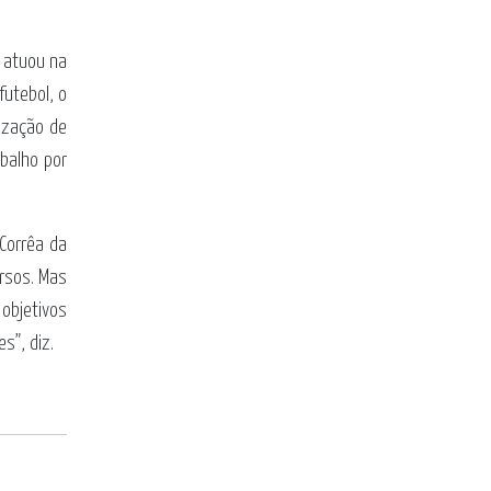
 atuou na
utebol, o
ização de
abalho por
 Corrêa da
rsos. Mas
 objetivos
s”, diz.