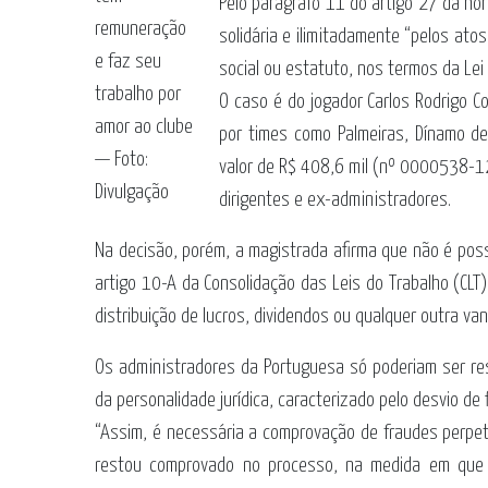
Pelo parágrafo 11 do artigo 27 da no
remuneração
solidária e ilimitadamente “pelos atos
e faz seu
social ou estatuto, nos termos da Lei 
trabalho por
O caso é do jogador Carlos Rodrigo 
amor ao clube
por times como Palmeiras, Dínamo de 
— Foto:
valor de R$ 408,6 mil (nº 0000538-12
Divulgação
dirigentes e ex-administradores.
Na decisão, porém, a magistrada afirma que não é poss
artigo 10-A da Consolidação das Leis do Trabalho (CLT)
distribuição de lucros, dividendos ou qualquer outra 
Os administradores da Portuguesa só poderiam ser re
da personalidade jurídica, caracterizado pelo desvio de 
“Assim, é necessária a comprovação de fraudes perpetr
restou comprovado no processo, na medida em que 