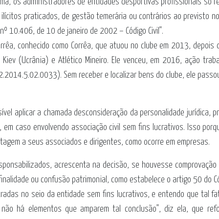
rma, os administradores de entidades desportivas profissionais só 
 ilícitos praticados, de gestão temerária ou contrários ao previsto n
nº 10.406, de 10 de janeiro de 2002 – Código Civil”.
Corrêa, conhecido como Corrêa, que atuou no clube em 2013, depois 
Kiev (Ucrânia) e Atlético Mineiro. Ele venceu, em 2016, ação traba
.2014.5.02.0033). Sem receber e localizar bens do clube, ele passo
ível aplicar a chamada desconsideração da personalidade jurídica, p
, em caso envolvendo associação civil sem fins lucrativos. Isso por
vantagem a seus associados e dirigentes, como ocorre em empresas.
sponsabilizados, acrescenta na decisão, se houvesse comprovação
finalidade ou confusão patrimonial, como estabelece o artigo 50 do Cód
adas no seio da entidade sem fins lucrativos, e entendo que tal fa
não há elementos que amparem tal conclusão”, diz ela, que ref