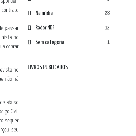
respondem
o contrato
Na mídia
28
Radar NDF
12
de passar
lhista no
Sem categoria
1
u a cobrar
LIVROS PUBLICADOS
revista no
que não há
 de abuso
igo Civil.
to sequer
orçou seu