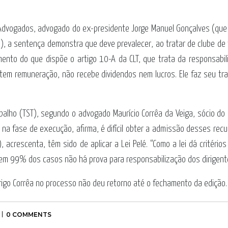
Advogados, advogado do ex-presidente Jorge Manuel Gonçalves (que
 a sentença demonstra que deve prevalecer, ao tratar de clube de f
mento do que dispõe o artigo 10-A da CLT, que trata da responsabil
o tem remuneração, não recebe dividendos nem lucros. Ele faz seu tr
abalho (TST), segundo o advogado Maurício Corrêa da Veiga, sócio do
a fase de execução, afirma, é difícil obter a admissão desses recu
 acrescenta, têm sido de aplicar a Lei Pelé. “Como a lei dá critérios
e em 99% dos casos não há prova para responsabilização dos dirigente
rigo Corrêa no processo não deu retorno até o fechamento da edição.
0 COMMENTS