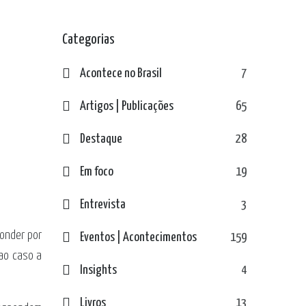
Categorias
Acontece no Brasil
7
Artigos | Publicações
65
Destaque
28
Em foco
19
Entrevista
3
ponder por
Eventos | Acontecimentos
159
 ao caso a
Insights
4
Livros
13