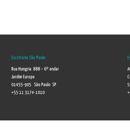
Escritório São Paulo
E
Rua Hungria 888 – 6º andar
A
Jardim Europa
C
01455-905 São Paulo SP
5
+55 11 3174-1010
+
Política de Privacidade