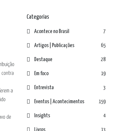
Categorias
Acontece no Brasil
7
Artigos | Publicações
65
Destaque
28
ribuição
o contra
Em foco
19
Entrevista
3
ferem a
údo
Eventos | Acontecimentos
159
Insights
4
avo de
Livros
13