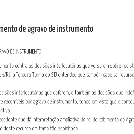
bimento de agravo de instrumento
GRAVO DE INSTRUMENTO
rumento contra as decisões interlocutórias que versarem sobre redist
025/RJ, a Terceira Turma do STJ entendeu que também cabe tal recurs
decisões interlocutórias que deferem, e também as decisões que inde
te recorríveis por agravo de instrumento, tendo em vista que o conte
itivo.
recedente que dá interpretação ampliativa do rol de cabimento do Agr
o deste recurso em tema tão espinhoso.