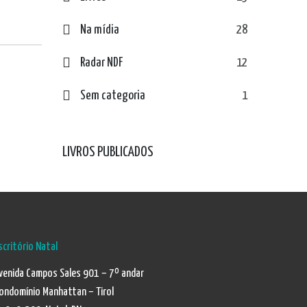
Na mídia
28
Radar NDF
12
Sem categoria
1
LIVROS PUBLICADOS
scritório Natal
venida Campos Sales 901 – 7º andar
ondomínio Manhattan – Tirol