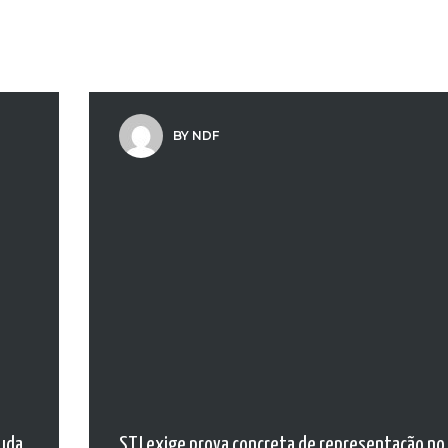
BY NDF
muda
STJ exige prova concreta de representação no