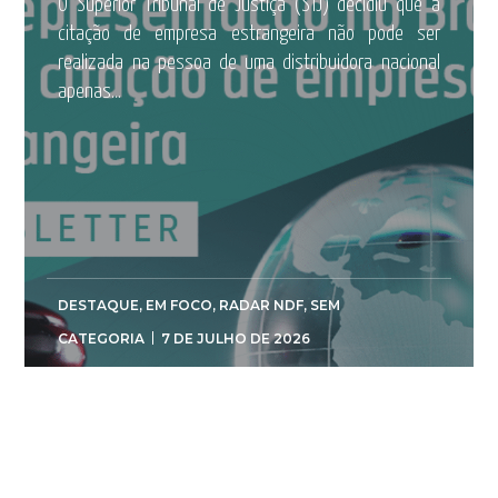
O Superior Tribunal de Justiça (STJ) decidiu que a
citação de empresa estrangeira não pode ser
realizada na pessoa de uma distribuidora nacional
apenas...
DESTAQUE
,
EM FOCO
,
RADAR NDF
,
SEM
CATEGORIA
7 DE JULHO DE 2026