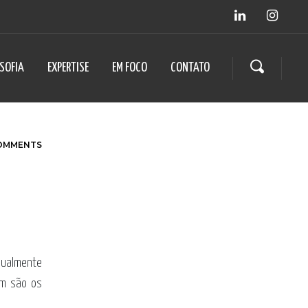
OSOFIA
EXPERTISE
EM FOCO
CONTATO
OMMENTS
anualmente
em são os