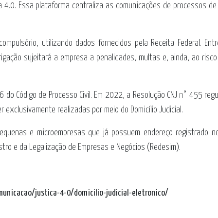
ça 4.0. Essa plataforma centraliza as comunicações de processos de
mpulsório, utilizando dados fornecidos pela Receita Federal. Entr
gação sujeitará a empresa a penalidades, multas e, ainda, ao risco
 246 do Código de Processo Civil. Em 2022, a Resolução CNJ n° 455 re
exclusivamente realizadas por meio do Domicílio Judicial.
 pequenas e microempresas que já possuem endereço registrado n
istro e da Legalização de Empresas e Negócios (Redesim).
unicacao/justica-4-0/domicilio-judicial-eletronico/