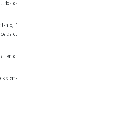
 todos os
etanto, é
 de perda
gulamentou
o sistema