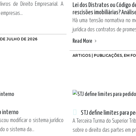
ivros de Direito Empresarial. A
Lei dos Distratos ou Código 
rescisões imobiliárias? Anális
 empresas...
Há uma tensão normativa no mer
jurídica dos contratos de prome
 DE JULHO DE 2026
Read More
ARTIGOS | PUBLICAÇÕES
,
EM F
o interno
STJ define limites para p
uscou modificar o sistema jurídico
A Terceira Turma do Superior Tri
o o sistema da...
sobre o direito das partes em p