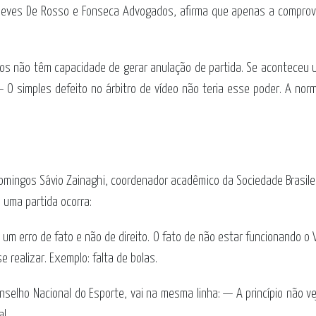
 Neves De Rosso e Fonseca Advogados, afirma que apenas a comprov
itos não têm capacidade de gerar anulação de partida. Se aconteceu um
 O simples defeito no árbitro de vídeo não teria esse poder. A norm
ingos Sávio Zainaghi, coordenador acadêmico da Sociedade Brasileira
 uma partida ocorra:
 um erro de fato e não de direito. O fato de não estar funcionando o V
 realizar. Exemplo: falta de bolas.
nselho Nacional do Esporte, vai na mesma linha: — A princípio não 
l.