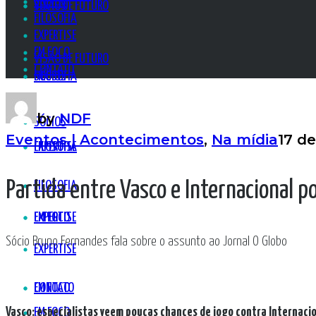
SÓCIOS
SÓCIOS
VISÃO DE FUTURO
FILOSOFIA
EXPERTISE
EM FOCO
VISÃO DE FUTURO
CONTATO
FILOSOFIA
SÓCIOS
by
NDF
SÓCIOS
Eventos | Acontecimentos
,
Na mídia
17 de
EXPERTISE
FILOSOFIA
Partida entre Vasco e Internacional p
FILOSOFIA
EM FOCO
EXPERTISE
Sócio Bruno Fernandes fala sobre o assunto ao Jornal O Globo
EXPERTISE
CONTATO
EM FOCO
Vasco: especialistas veem poucas chances de jogo contra Internacio
EM FOCO