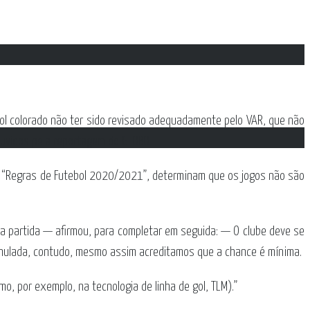
o gol colorado não ter sido revisado adequadamente pelo VAR, que não
ouvidos pela reportagem do GLOBO.
 e o “Regras de Futebol 2020/2021”, determinam que os jogos não são
da partida — afirmou, para completar em seguida: — O clube deve se
 anulada, contudo, mesmo assim acreditamos que a chance é mínima.
o, por exemplo, na tecnologia de linha de gol, TLM).”