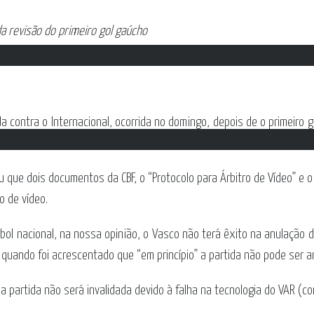
a revisão do primeiro gol gaúcho
ida contra o Internacional, ocorrida no domingo, depois de o primeir
preitada são pequenas, afirmam especialistas em direito desportivo 
tou que dois documentos da CBF, o “Protocolo para Árbitro de Vídeo”
o de vídeo.
ol nacional, na nossa opinião, o Vasco não terá êxito na anulação 
 quando foi acrescentado que “em princípio” a partida não pode ser
 partida não será invalidada devido à falha na tecnologia do VAR (com