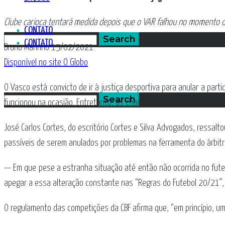
Clube carioca tentará medida depois que o VAR falhou no momento d
CONTATO
CONTATO
Bruno Marinho 15/02/2021
Disponível no site O Globo
O Vasco está convicto de ir à justiça desportiva para anular a part
funcionou na ocasião. Entretanto, as chances de obter êxito na em
José Carlos Cortes, do escritório Cortes e Silva Advogados, ressal
passíveis de serem anulados por problemas na ferramenta do árbitr
— Em que pese a estranha situação até então não ocorrida no futeb
apegar a essa alteração constante nas “Regras do Futebol 20/21”,
O regulamento das competições da CBF afirma que, “em princípio, uma