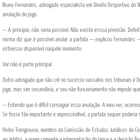
Bruno Fernandes, advogado especialista em Direito Desportivo do
anulação do jogo.
— A principio, não seria possível. Não existe esssa previsão. Defe
norma diz que é possível anular a partida — explicou Fernandes: —
estivesse disponível naquele momento.
Var não é parte principal
Outro advogado que não crê no sucesso vascaíno nos tribunais é Dom
jogo, mas sim secundária, e seu não funcionamento não impede que
— Entendo que é difícil conseguir essa anulação. A meu ver, ocorreu
Se fosse tão importante e imprescindível, a partida sequer poderia se
Pedro Trengrouse, membro da Comissão de Estudos Jurídicos do Co
ao árbitro, a quem compete a interpretação do lance e a decisão fina