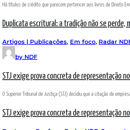
Há títulos de crédito que parecem pertencer aos livros de Direito Emp
Duplicata escritural: a tradição não se perde,
Artigos | Publicações
,
Em foco
,
Radar ND
by NDF
STJ exige prova concreta de representação no
O Superior Tribunal de Justiça (STJ) decidiu que a citação de empre
STJ exige prova concreta de representação no