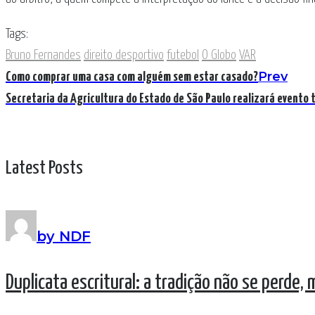
Tags:
Bruno Fernandes
direito desportivo
futebol
O Globo
VAR
Prev
Como comprar uma casa com alguém sem estar casado?
Secretaria da Agricultura do Estado de São Paulo realizará evento 
Latest Posts
by NDF
Duplicata escritural: a tradição não se perde,