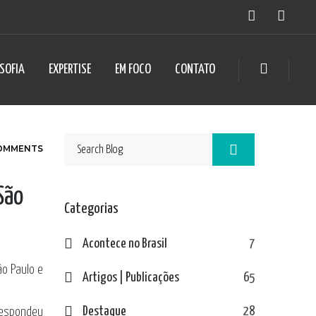
OSOFIA
EXPERTISE
EM FOCO
CONTATO
OMMENTS
São
Categorias
Acontece no Brasil
7
ão Paulo e
Artigos | Publicações
65
Destaque
28
respondeu