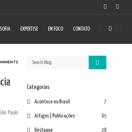
OSOFIA
EXPERTISE
EM FOCO
CONTATO
OMMENTS
cia
Categorias
Acontece no Brasil
7
 São Paulo
Artigos | Publicações
65
Destaque
28