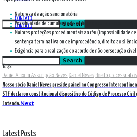
Natureza de ação sancionatória
CONTATO
Possibilidade de cumulação de pedidos de tutela do patrimôni
CONTATO
Maiores proteções procedimentais ao réu (impossibilidade de 
sentença terminativa ou de improcedência, direito ao silêncio
Exigência para a realização do acordo de não persecução civel
Tags:
Daniel Amorim Assumpção Neves
Daniel Neves
direito processual civ
Nosso sócio Daniel Neves preside painel no Congresso Intercontinent
STF declarou constitucional dispositivo do Código de Processo Civil
Next
Entenda.
Latest Posts