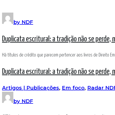
by NDF
Duplicata escritural: a tradição não se perde,
Há títulos de crédito que parecem pertencer aos livros de Direito Emp
Duplicata escritural: a tradição não se perde,
Artigos | Publicações
,
Em foco
,
Radar ND
by NDF