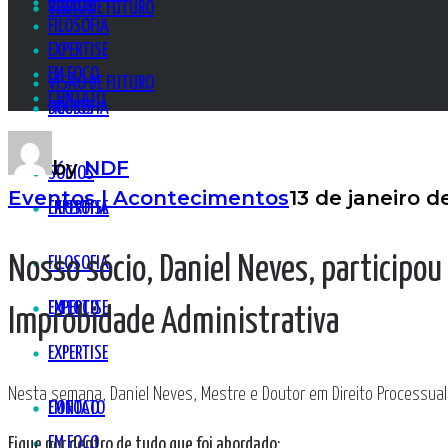
SÓCIOS
SÓCIOS
VISÃO DE FUTURO
FILOSOFIA
EXPERTISE
EM FOCO
VISÃO DE FUTURO
CONTATO
FILOSOFIA
SÓCIOS
by
NDF
SÓCIOS
Eventos | Acontecimentos
13 de janeiro d
EXPERTISE
FILOSOFIA
Nosso sócio, Daniel Neves, participou 
FILOSOFIA
EM FOCO
EXPERTISE
Improbidade Administrativa
EXPERTISE
Nesta semana
, Daniel Neves, Mestre e Doutor em Direito Processual
CONTATO
EM FOCO
EM FOCO
Fique por dentro de tudo que foi abordado: