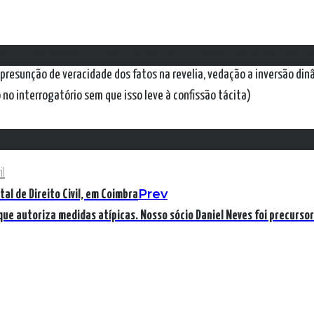
o público (ressarcimento de danos) com aplicação das penas previstas
presunção de veracidade dos fatos na revelia, vedação a inversão di
 no interrogatório sem que isso leve à confissão tácita)
il
Prev
al de Direito Civil, em Coimbra
 que autoriza medidas atípicas. Nosso sócio Daniel Neves foi precurs