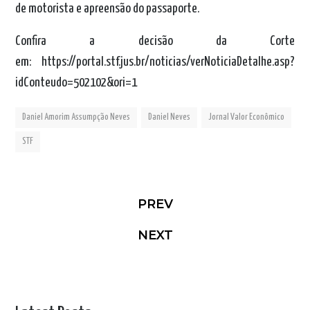
de motorista e apreensão do passaporte.
Confira a decisão da Corte
em:
https://portal.stf.jus.br/noticias/verNoticiaDetalhe.asp?
idConteudo=502102&ori=1
Daniel Amorim Assumpção Neves
Daniel Neves
Jornal Valor Econômico
STF
PREV
NEXT