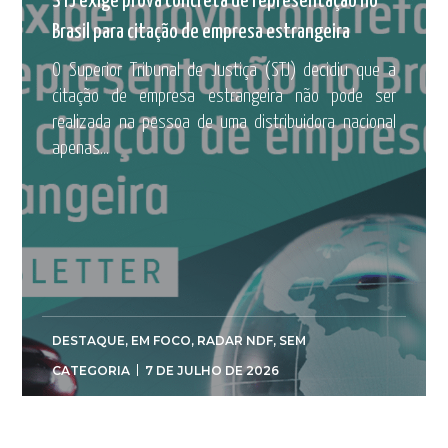
STJ exige prova concreta de representação no
Brasil para citação de empresa estrangeira
O Superior Tribunal de Justiça (STJ) decidiu que a
citação de empresa estrangeira não pode ser
realizada na pessoa de uma distribuidora nacional
apenas...
DESTAQUE
,
EM FOCO
,
RADAR NDF
,
SEM
CATEGORIA
7 DE JULHO DE 2026