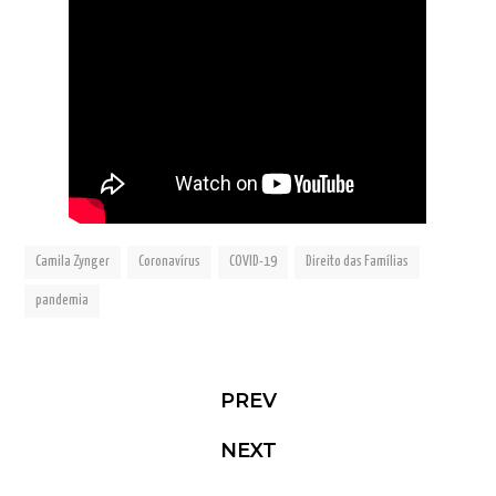
Camila Zynger
Coronavírus
COVID-19
Direito das Famílias
pandemia
PREV
NEXT