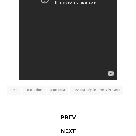
alesp
Coronavírus
pandemia
Rossana Daly de Oliveira Fonseca
PREV
NEXT