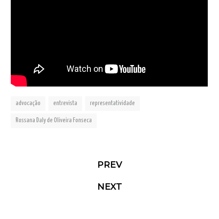
advocação
entrevista
representatividade
Rossana Daly de Oliveira Fonseca
PREV
NEXT