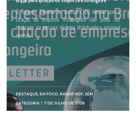
Brasil para citação de empresa estrangeira
O Superior Tribunal de Justiça (STJ) decidiu que a
citação de empresa estrangeira não pode ser
realizada na pessoa de uma distribuidora nacional
apenas...
DESTAQUE
,
EM FOCO
,
RADAR NDF
,
SEM
CATEGORIA
7 DE JULHO DE 2026