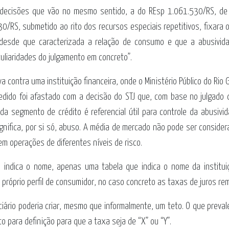
decisões que vão no mesmo sentido, a do REsp 1.061.530/RS, de 2
30/RS, submetido ao rito dos recursos especiais repetitivos, fixara
, desde que caracterizada a relação de consumo e que a abusivi
liaridades do julgamento em concreto”.
a contra uma instituição financeira, onde o Ministério Público do Rio
pedido foi afastado com a decisão do STJ que, com base no julgad
a segmento de crédito é referencial útil para controle da abusivi
nifica, por si só, abuso. A média de mercado não pode ser considerad
m operações de diferentes níveis de risco.
 indica o nome, apenas uma tabela que indica o nome da institui
róprio perfil de consumidor, no caso concreto as taxas de juros rem
ciário poderia criar, mesmo que informalmente, um teto. O que preva
o para definição para que a taxa seja de “X” ou “Y”.