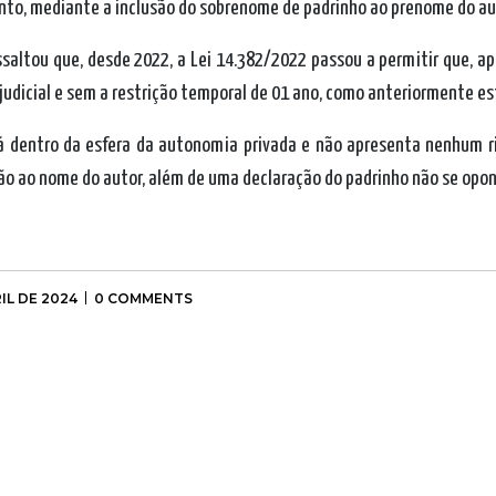
ento, mediante a inclusão do sobrenome de padrinho ao prenome do au
essaltou que, desde 2022, a
Lei 14.382/2022
passou a permitir que, apó
udicial e sem a restrição temporal de 01 ano, como anteriormente es
tá dentro da esfera da autonomia privada e não apresenta nenhum ris
ão ao nome do autor, além de uma declaração do padrinho não se opondo
IL DE 2024
0 COMMENTS