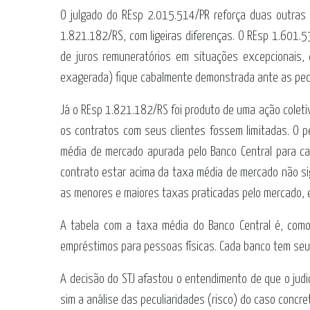
O julgado do REsp 2.015.514/PR reforça duas outras 
1.821.182/RS, com ligeiras diferenças. O REsp 1.601.5
de juros remuneratórios em situações excepcionais
exagerada) fique cabalmente demonstrada ante as pecu
Já o REsp 1.821.182/RS foi produto de uma ação coletiv
os contratos com seus clientes fossem limitadas. O 
média de mercado apurada pelo Banco Central para cad
contrato estar acima da taxa média de mercado não sig
as menores e maiores taxas praticadas pelo mercado, e
A tabela com a taxa média do Banco Central é, como
empréstimos para pessoas físicas. Cada banco tem seu p
A decisão do STJ afastou o entendimento de que o judi
sim a análise das peculiaridades (risco) do caso concret