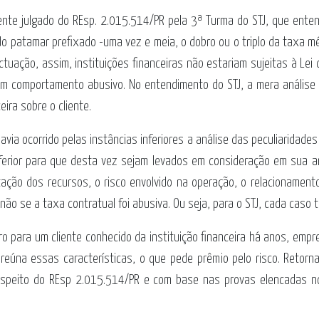
nte julgado do REsp. 2.015.514/PR pela 3ª Turma do STJ, que ente
o patamar prefixado -uma vez e meia, o dobro ou o triplo da taxa mé
actuação, assim, instituições financeiras não estariam sujeitas à Le
m comportamento abusivo. No entendimento do STJ, a mera análise d
ira sobre o cliente.
ia ocorrido pelas instâncias inferiores a análise das peculiaridades 
nferior para que desta vez sejam levados em consideração em sua a
ão dos recursos, o risco envolvido na operação, o relacionamento 
ão se a taxa contratual foi abusiva. Ou seja, para o STJ, cada caso 
o para um cliente conhecido da instituição financeira há anos, empr
úna essas características, o que pede prêmio pelo risco. Retorna
 respeito do REsp 2.015.514/PR e com base nas provas elencadas n