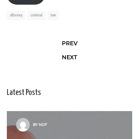
attorney
criminal
law
PREV
NEXT
Latest Posts
BY NDF